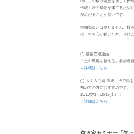
特にこの棲み処塾を通して伝
伝統工法の建物を建てるため
が広がることが願いです。
前知識などは要りません。棲
少しでも心が動いた方、ぜひ
◯ 篠栗石場建編
「土中環境を整える」参加者募集中です
→詳細はこちら
◯ 大工入門編-伝統工法で馬
初めての方におすすめです。「馬
10/10(木)・10/19(土) 〉
→詳細はこちら
空き家セミナー「知っ