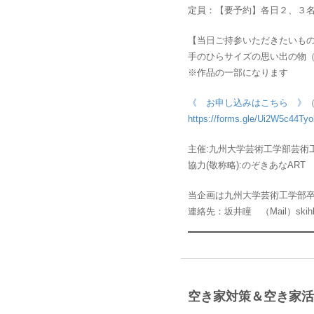
定員：【要予約】各日２、３
【当日ご持参いただきたいも
手のひらサイズの思い出の物
※作品の一部になります
《 お申し込みはこちら 》
（
https://forms.gle/Ui2W5c44
主催:九州大学芸術工学部芸術
協力(敬称略):のぞきあなAR
当企画は九州大学芸術工学部
連絡先：坂井瞳 （Mail）skihhh
空き家対策＆空き家活用