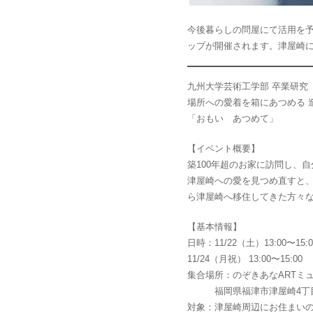
今後暮らしの問屋にて活用を予
ップが開催されます。津屋崎
九州大学芸術工学部 卒業研究
場所への愛着を箱にあつめる 
「おもい あつめて」
【イベント概要】
築100年超のお家に訪問し、
津屋崎への愛を見つめ直すと
ら津屋崎へ移住してきた方々
【基本情報】
日時：11/22（土）13:00〜15:0
11/24（月祝） 13:00〜15:00
集合場所：のぞきあなARTミ
福岡県福津市津屋崎4丁目
対象：津屋崎周辺にお住まい