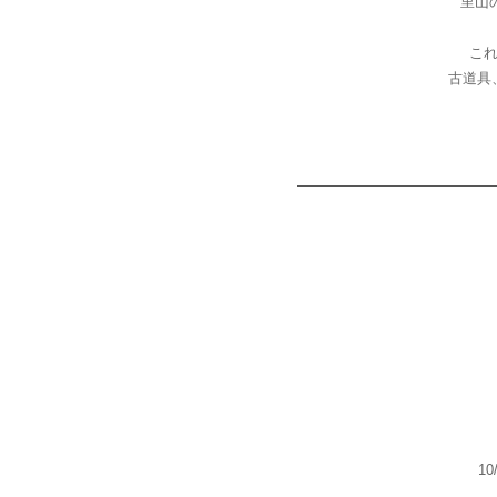
里山
こ
古道具
10