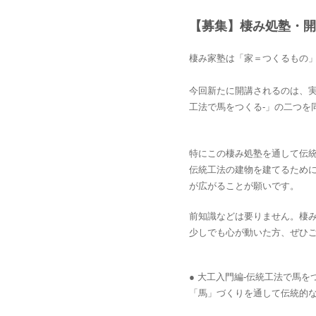
【募集】棲み処塾・開
棲み家塾は「家＝つくるもの
今回新たに開講されるのは、実
工法で馬をつくる-」の二つを
特にこの棲み処塾を通して伝
伝統工法の建物を建てるため
が広がることが願いです。
前知識などは要りません。棲
少しでも心が動いた方、ぜひ
● 大工入門編-伝統工法で馬を
「馬」づくりを通して伝統的