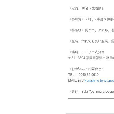
〈定員〉10名（先着順）
〈参加費〉500円（手漉き和
〈持ち物〉長ぐつ、タオル、
〈服装〉汚れても良い服装、
〈場所〉アトリエ八分目
〒811-3304 福岡県福津市津
〈お申込み・お問合せ〉
TEL： 0940-52-9610
MAIL: info*
kurashino-tonya.net
〈共催〉Yuki Yoshimura Des