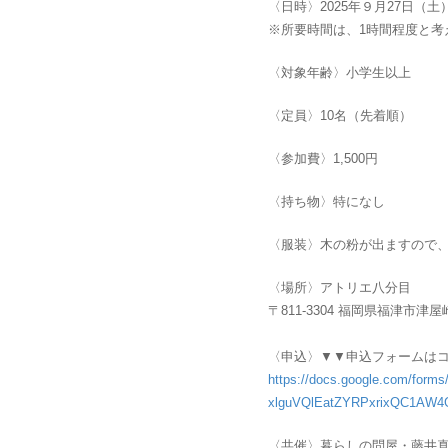
〈日時〉2025年９月27日（土）10
※所要時間は、1時間程度と考
〈対象年齢〉小学生以上
〈定員〉10名（先着順）
〈参加費〉1,500円
〈持ち物〉特になし
〈服装〉木の粉が出ますので
〈場所〉アトリエ八分目
〒811-3304 福岡県福津市津
〈申込〉▼▼申込フォームは
https://docs.google.com/forms
xlguVQlEatZYRPxrixQC1AW4
〈共催〉暮らしの問屋・藤井